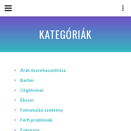
KATEGÓRIÁK
Árak összehasonlítása
Barber
Cégkivonat
Ékszer
Felvonulási szekrény
Férfi problémák
Fogorvos