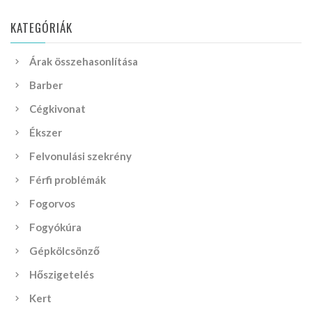
KATEGÓRIÁK
Árak összehasonlítása
Barber
Cégkivonat
Ékszer
Felvonulási szekrény
Férfi problémák
Fogorvos
Fogyókúra
Gépkölcsönző
Hőszigetelés
Kert