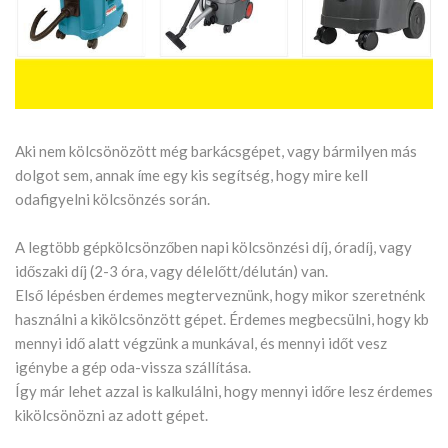
Aki nem kölcsönözött még barkácsgépet, vagy bármilyen más
dolgot sem, annak íme egy kis segítség, hogy mire kell
odafigyelni kölcsönzés során.
A legtöbb gépkölcsönzőben napi kölcsönzési díj, óradíj, vagy
időszaki díj (2-3 óra, vagy délelőtt/délután) van.
Első lépésben érdemes megterveznünk, hogy mikor szeretnénk
használni a kikölcsönzött gépet. Érdemes megbecsülni, hogy kb
mennyi idő alatt végzünk a munkával, és mennyi időt vesz
igénybe a gép oda-vissza szállítása.
Így már lehet azzal is kalkulálni, hogy mennyi időre lesz érdemes
kikölcsönözni az adott gépet.