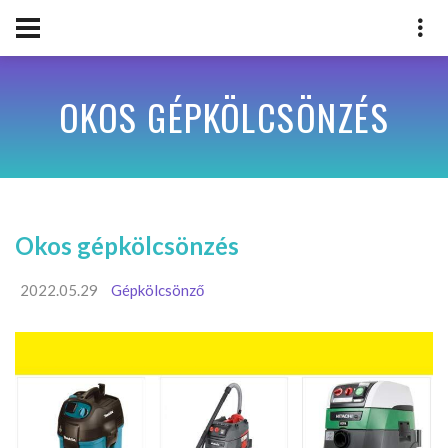
OKOS GÉPKÖLCSÖNZÉS
Okos gépkölcsönzés
2022.05.29
Gépkölcsönző