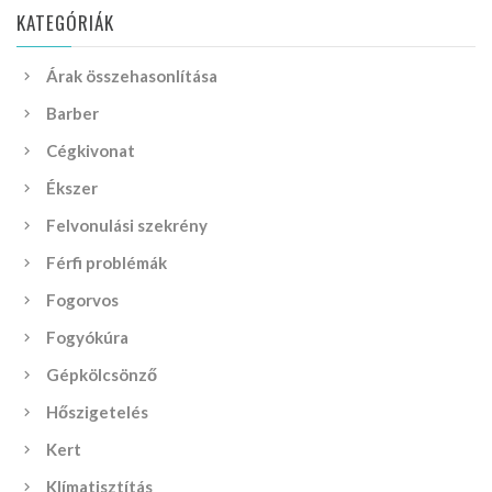
KATEGÓRIÁK
Árak összehasonlítása
Barber
Cégkivonat
Ékszer
Felvonulási szekrény
Férfi problémák
Fogorvos
Fogyókúra
Gépkölcsönző
Hőszigetelés
Kert
Klímatisztítás