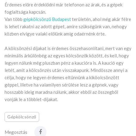
Érdemes előre érdeklődni már telefonon az árak, és a gépek
foglaltsága kapcsán.
Van több
gépkölcsönző Budapest
területén, ahol még akár félre
is lehet rakatni az adott gépet, amire szükségünk van, nehogy
közben elvigye valaki előlünk amíg odaérnénk érte.
A kölcsönzési díjakat is érdemes összehasonlítani, mert van egy
minimális árkülönbég az egyes kölcsönzők között, és kell, hogy
legyen nálunk még pluszban pénz a kaucióra is. A kaució egy
letét, amit a kölcsönzés után visszakapunk. Mindössze annyi a
célja, hogy ne legyen érdemes eltűnnünk a kiköolcsönzött
géppel, illetve ha valamilyen sérülése lesz a gépnek, vagy
hosszabb ideig maradna nálunk, akkor ebből az összegből
vonják le a többlet-díjakat.
Gépkölcsönző
Megosztás