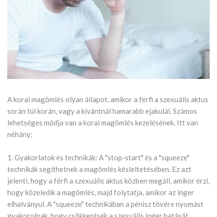
A korai magömlés olyan állapot, amikor a férfi a szexuális aktus
során túl korán, vagy a kívántnál hamarabb ejakulál. Számos
lehetséges módja van a korai magömlés kezelésének. Itt van
néhány:
1. Gyakorlatok és technikák: A "stop-start" és a "squeeze"
technikák segíthetnek a magömlés késleltetésében. Ez azt
jelenti, hogy a férfi a szexuális aktus közben megáll, amikor érzi,
hogy közeledik a magömlés, majd folytatja, amikor az inger
elhalványul. A "squeeze" technikában a pénisz tövére nyomást
gyakorolnak, hogy csökkentsék a szexuális inger hatását.