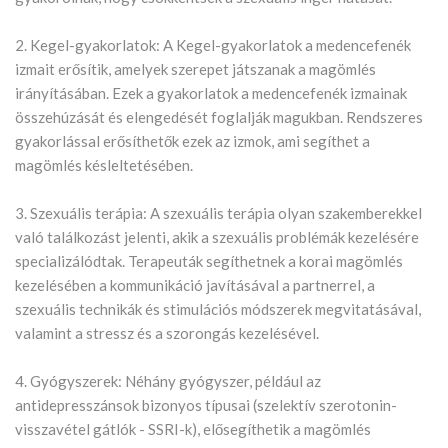
2. Kegel-gyakorlatok: A Kegel-gyakorlatok a medencefenék
izmait erősítik, amelyek szerepet játszanak a magömlés
irányításában. Ezek a gyakorlatok a medencefenék izmainak
összehúzását és elengedését foglalják magukban. Rendszeres
gyakorlással erősíthetők ezek az izmok, ami segíthet a
magömlés késleltetésében.
3. Szexuális terápia: A szexuális terápia olyan szakemberekkel
való találkozást jelenti, akik a szexuális problémák kezelésére
specializálódtak. Terapeuták segíthetnek a korai magömlés
kezelésében a kommunikáció javításával a partnerrel, a
szexuális technikák és stimulációs módszerek megvitatásával,
valamint a stressz és a szorongás kezelésével.
4. Gyógyszerek: Néhány gyógyszer, például az
antidepresszánsok bizonyos típusai (szelektív szerotonin-
visszavétel gátlók - SSRI-k), elősegíthetik a magömlés