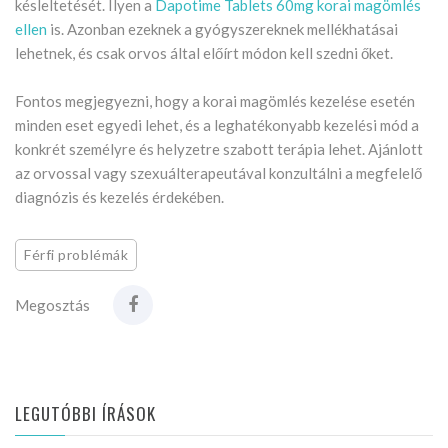
késleltetését. Ilyen a
Dapotime Tablets 60mg korai magömlés
ellen
is. Azonban ezeknek a gyógyszereknek mellékhatásai
lehetnek, és csak orvos által előírt módon kell szedni őket.
Fontos megjegyezni, hogy a korai magömlés kezelése esetén
minden eset egyedi lehet, és a leghatékonyabb kezelési mód a
konkrét személyre és helyzetre szabott terápia lehet. Ajánlott
az orvossal vagy szexuálterapeutával konzultálni a megfelelő
diagnózis és kezelés érdekében.
Férfi problémák
Megosztás
LEGUTÓBBI ÍRÁSOK