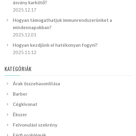
ásvány karkötő?
2025.12.17
Hogyan támogathatjuk immunrendszerünket a
mindennapokban?
2025.12.01
Hogyan kezdjünk el hatékonyan fogyni?
2025.11.12
KATEGÓRIÁK
Árak összehasonlítása
Barber
Cégkivonat
Ékszer
Felvonulási szekrény
Férfi problémák