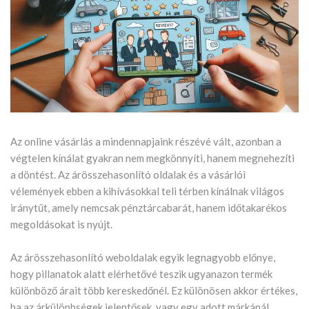
Az online vásárlás a mindennapjaink részévé vált, azonban a
végtelen kínálat gyakran nem megkönnyíti, hanem megnehezíti
a döntést. Az árösszehasonlító oldalak és a vásárlói
vélemények ebben a kihívásokkal teli térben kínálnak világos
iránytűt, amely nemcsak pénztárcabarát, hanem időtakarékos
megoldásokat is nyújt.
Az árösszehasonlító weboldalak egyik legnagyobb előnye,
hogy pillanatok alatt elérhetővé teszik ugyanazon termék
különböző árait több kereskedőnél. Ez különösen akkor értékes,
ha az árkülönbségek jelentősek, vagy egy adott márkánál