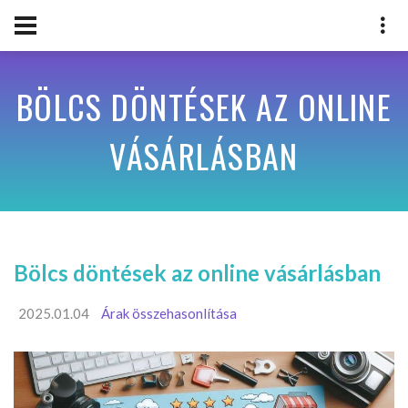
BÖLCS DÖNTÉSEK AZ ONLINE
VÁSÁRLÁSBAN
Bölcs döntések az online vásárlásban
2025.01.04
Árak összehasonlítása