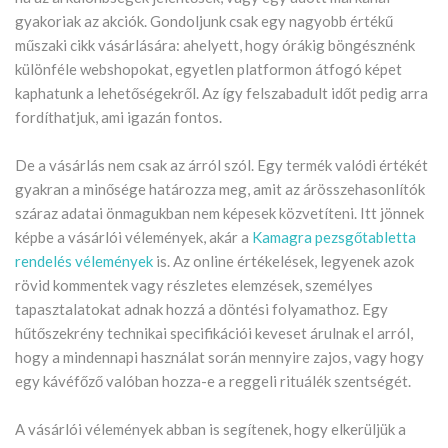
gyakoriak az akciók. Gondoljunk csak egy nagyobb értékű
műszaki cikk vásárlására: ahelyett, hogy órákig böngésznénk
különféle webshopokat, egyetlen platformon átfogó képet
kaphatunk a lehetőségekről. Az így felszabadult időt pedig arra
fordíthatjuk, ami igazán fontos.
De a vásárlás nem csak az árról szól. Egy termék valódi értékét
gyakran a minősége határozza meg, amit az árösszehasonlítók
száraz adatai önmagukban nem képesek közvetíteni. Itt jönnek
képbe a vásárlói vélemények, akár a
Kamagra pezsgőtabletta
rendelés vélemények
is. Az online értékelések, legyenek azok
rövid kommentek vagy részletes elemzések, személyes
tapasztalatokat adnak hozzá a döntési folyamathoz. Egy
hűtőszekrény technikai specifikációi keveset árulnak el arról,
hogy a mindennapi használat során mennyire zajos, vagy hogy
egy kávéfőző valóban hozza-e a reggeli rituálék szentségét.
A vásárlói vélemények abban is segítenek, hogy elkerüljük a