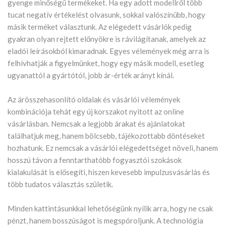
gyenge minőségű termékeket. Ha egy adott modellről több
tucat negatív értékelést olvasunk, sokkal valószínűbb, hogy
másik terméket választunk. Az elégedett vásárlók pedig
gyakran olyan rejtett előnyökre is rávilágítanak, amelyek az
eladói leírásokból kimaradnak. Egyes vélemények még arra is
felhívhatják a figyelmünket, hogy egy másik modell, esetleg
ugyanattól a gyártótól, jobb ár-érték arányt kínál.
Az árösszehasonlító oldalak és vásárlói vélemények
kombinációja tehát egy új korszakot nyitott az online
vásárlásban. Nemcsak a legjobb árakat és ajánlatokat
találhatjuk meg, hanem bölcsebb, tájékozottabb döntéseket
hozhatunk. Ez nemcsak a vásárlói elégedettséget növeli, hanem
hosszú távon a fenntarthatóbb fogyasztói szokások
kialakulását is elősegíti, hiszen kevesebb impulzusvásárlás és
több tudatos választás születik.
Minden kattintásunkkal lehetőségünk nyílik arra, hogy ne csak
pénzt, hanem bosszúságot is megspóroljunk. A technológia